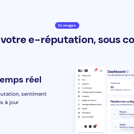
En images
votre e-réputation, sous c
temps réel
putation, sentiment
is à jour
s