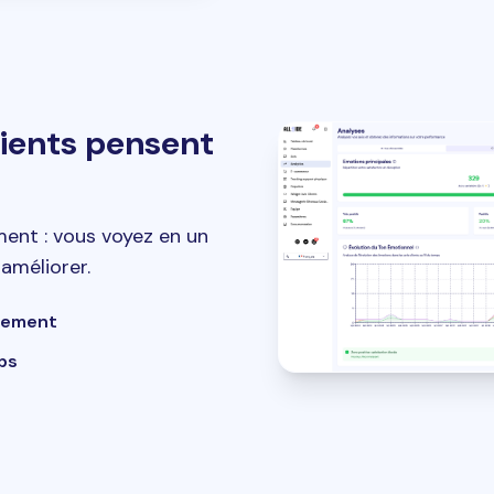
ients pensent
iment : vous voyez en un
 améliorer.
uement
ps