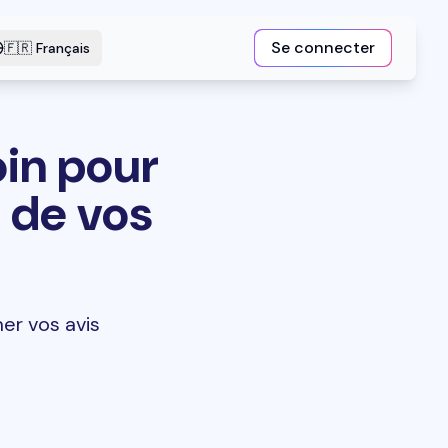
Se connecter
🇫🇷
Français
oin pour
 de vos
mer vos avis