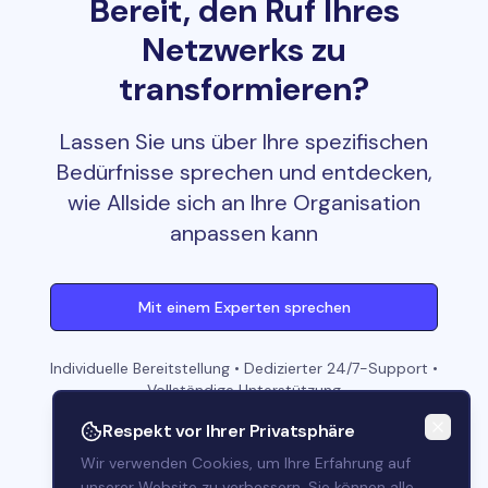
Bereit, den Ruf Ihres
Netzwerks zu
transformieren?
Lassen Sie uns über Ihre spezifischen
Bedürfnisse sprechen und entdecken,
wie Allside sich an Ihre Organisation
anpassen kann
Eine Frage?
Mit einem Experten sprechen
Senden Sie uns eine Nachricht
Individuelle Bereitstellung • Dedizierter 24/7-Support •
Allside
Vollständige Unterstützung
Hallo! 👋 Wie kann ich Ihnen
Respekt vor Ihrer Privatsphäre
heute helfen?
Wir verwenden Cookies, um Ihre Erfahrung auf
unserer Website zu verbessern. Sie können alle