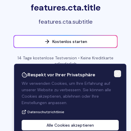
features.cta.title
features.cta.subtitle
Eine Frage?
Kostenlos starten
Senden Sie uns eine Nachricht
14 Tage kostenlose Testversion
•
Keine Kreditkarte
Allside
erforderlich
Hallo! 👋 Wie kann ich Ihnen
Respekt vor Ihrer Privatsphäre
heute helfen?
Wir verwenden Cookies, um Ihre Erfahrung auf
unserer Website zu verbessern. Sie können alle
Cookies akzeptieren, ablehnen oder Ihre
Einstellungen anpassen.
Datenschutzrichtlinie
Kontakt
Rechtliches
Datenschutz
Blog
Cookie-Einstellungen
Alle Cookies akzeptieren