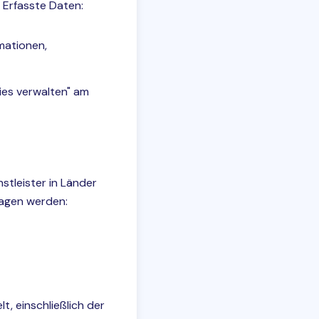
 Erfasste Daten:
rmationen,
kies verwalten" am
tleister in Länder
ragen werden:
 einschließlich der