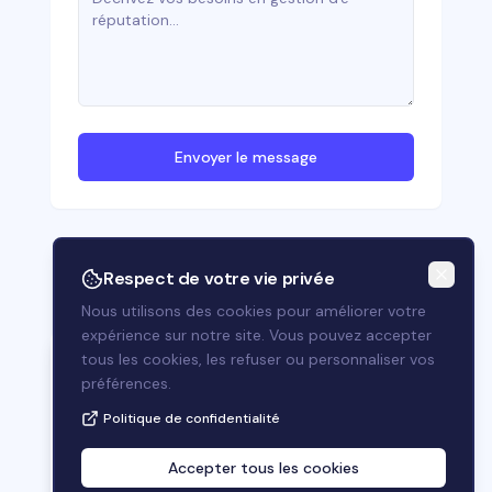
Une question ?
Envoyer le message
Envoyez-nous un message
Allside
Bonjour ! 👋 Comment puis-je
Respect de votre vie privée
vous aider aujourd'hui ?
Nous utilisons des cookies pour améliorer votre
expérience sur notre site. Vous pouvez accepter
tous les cookies, les refuser ou personnaliser vos
préférences.
Contact
Mentions légales
Politique de confidentialité
Politique de confidentialité
Blog
Préférences cookies
Accepter tous les cookies