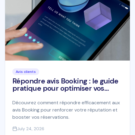
Avis clients
Répondre avis Booking : le guide
pratique pour optimiser vos
réponses et attirer plus de
clients
Découvrez comment répondre efficacement aux
avis Booking pour renforcer votre réputation et
booster vos réservations.
July 24, 2026