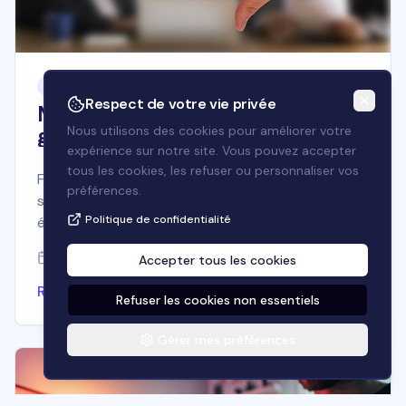
Envoyez-nous un message
Allside
Avis clients
Bonjour ! 👋 Comment puis-je
Respect de votre vie privée
vous aider aujourd'hui ?
Multi-établissements : comment
gérer sa réputation en ligne
Nous utilisons des cookies pour améliorer votre
expérience sur notre site. Vous pouvez accepter
quand on a plusieurs adresses
tous les cookies, les refuser ou personnaliser vos
Franchises, chaînes, groupes indépendants : gérer
préférences.
sa réputation en ligne sur plusieurs
Politique de confidentialité
établissements est un défi à part entière.
Découvrez les bonnes pratiques et les outils pour
July 13, 2026
Accepter tous les cookies
y faire face.
Envoyer
Read more
Refuser les cookies non essentiels
Gérer mes préférences